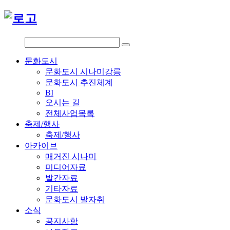
문화도시
문화도시 시나미강릉
문화도시 추진체계
BI
오시는 길
전체사업목록
축제/행사
축제/행사
아카이브
매거진 시나미
미디어자료
발간자료
기타자료
문화도시 발자취
소식
공지사항